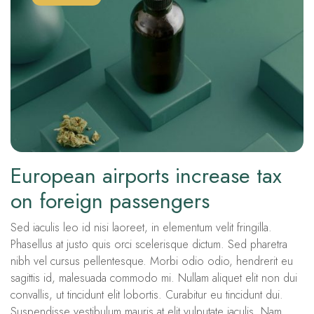
European airports increase tax
on foreign passengers
Sed iaculis leo id nisi laoreet, in elementum velit fringilla.
Phasellus at justo quis orci scelerisque dictum. Sed pharetra
nibh vel cursus pellentesque. Morbi odio odio, hendrerit eu
sagittis id, malesuada commodo mi. Nullam aliquet elit non dui
convallis, ut tincidunt elit lobortis. Curabitur eu tincidunt dui.
Suspendisse vestibulum mauris at elit vulputate iaculis. Nam