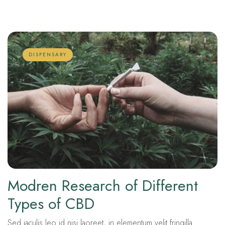
DISPENSARY
Modren Research of Different
Types of CBD
Sed iaculis leo id nisi laoreet, in elementum velit fringilla.